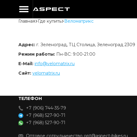
Главная
Где купить
Веломатрикс
Адрес:
г. Зеленоград, ТЦ Столица, Зеленоград 2309
Режим работы:
Пн-ВС: 9:00-21:00
Е-Mail:
info@velomatrix.ru
Сайт:
velomatrix.ru
ТЕЛЕФОН
+7 (906) 744-35-79
+7 (968) 527-90-71
+7 (968) 527-90-71
Оптовое сотрудничество opt@aspect-bikes.ru